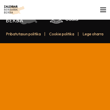
Pribatutasun politika
|
Cookie politika
|
Lege oharra