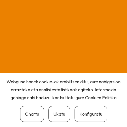
Webgune honek cookie-ak erabiltzen ditu, zure nabigazioa
errazteko eta analisi estatistikoak egiteko. Informazio
gehiago nahi baduzu, kontsultatu gure
Cookien Politika
Onartu
Ukatu
Konfiguratu