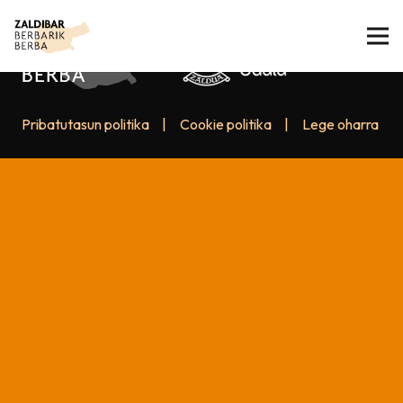
Pribatutasun politika
|
Cookie politika
|
Lege oharra