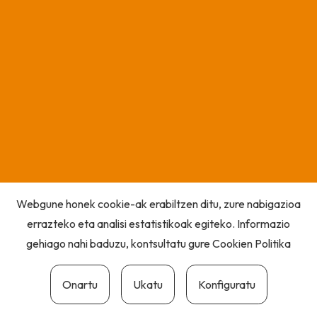
Webgune honek cookie-ak erabiltzen ditu, zure nabigazioa
errazteko eta analisi estatistikoak egiteko. Informazio
gehiago nahi baduzu, kontsultatu gure
Cookien Politika
Onartu
Ukatu
Konfiguratu