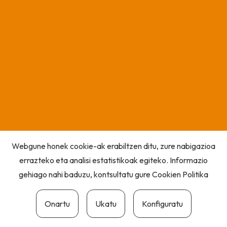
Webgune honek cookie-ak erabiltzen ditu, zure nabigazioa
errazteko eta analisi estatistikoak egiteko. Informazio
gehiago nahi baduzu, kontsultatu gure
Cookien Politika
Onartu
Ukatu
Konfiguratu