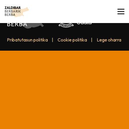
Pribatutasun politika
|
Cookie politika
|
Lege oharra