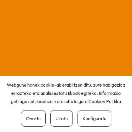
Webgune honek cookie-ak erabiltzen ditu, zure nabigazioa
errazteko eta analisi estatistikoak egiteko. Informazio
gehiago nahi baduzu, kontsultatu gure
Cookien Politika
Onartu
Ukatu
Konfiguratu