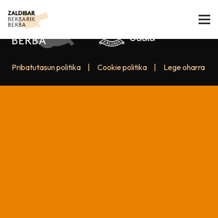
Pribatutasun politika
|
Cookie politika
|
Lege oharra