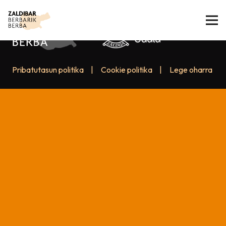
Pribatutasun politika
|
Cookie politika
|
Lege oharra