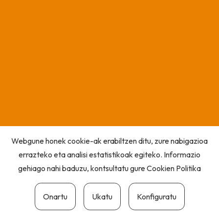
Webgune honek cookie-ak erabiltzen ditu, zure nabigazioa
errazteko eta analisi estatistikoak egiteko. Informazio
gehiago nahi baduzu, kontsultatu gure
Cookien Politika
Onartu
Ukatu
Konfiguratu