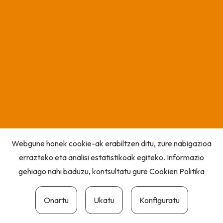
Webgune honek cookie-ak erabiltzen ditu, zure nabigazioa
errazteko eta analisi estatistikoak egiteko. Informazio
gehiago nahi baduzu, kontsultatu gure
Cookien Politika
Onartu
Ukatu
Konfiguratu