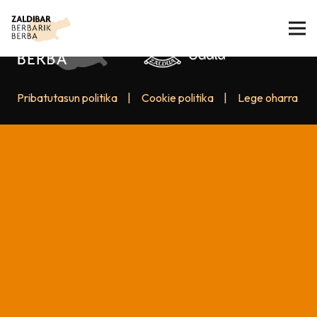
Pribatutasun politika
|
Cookie politika
|
Lege oharra