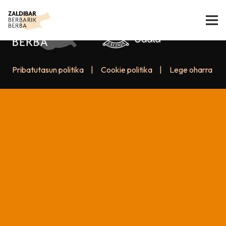
Pribatutasun politika
|
Cookie politika
|
Lege oharra