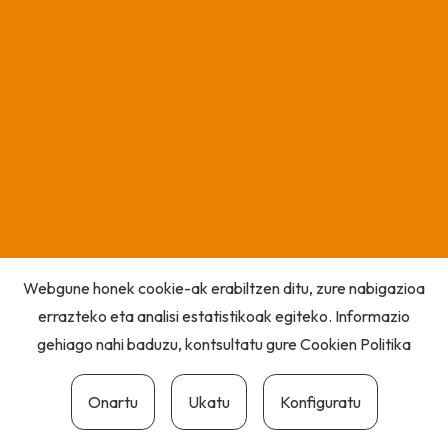
Webgune honek cookie-ak erabiltzen ditu, zure nabigazioa
errazteko eta analisi estatistikoak egiteko. Informazio
gehiago nahi baduzu, kontsultatu gure
Cookien Politika
Onartu
Ukatu
Konfiguratu