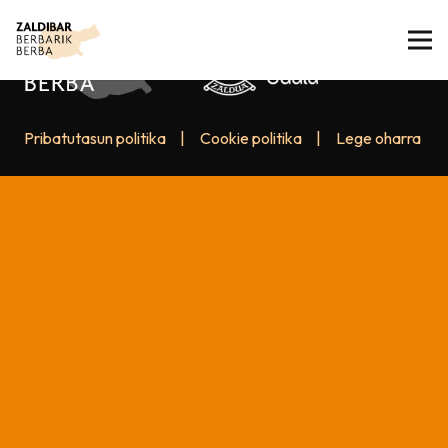
Pribatutasun politika
|
Cookie politika
|
Lege oharra