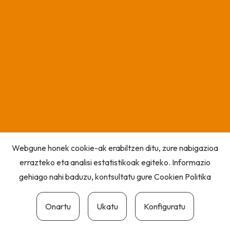
Webgune honek cookie-ak erabiltzen ditu, zure nabigazioa
errazteko eta analisi estatistikoak egiteko. Informazio
gehiago nahi baduzu, kontsultatu gure
Cookien Politika
Onartu
Ukatu
Konfiguratu