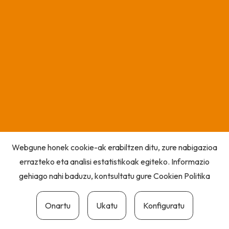
Webgune honek cookie-ak erabiltzen ditu, zure nabigazioa
errazteko eta analisi estatistikoak egiteko. Informazio
gehiago nahi baduzu, kontsultatu gure
Cookien Politika
Onartu
Ukatu
Konfiguratu