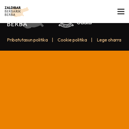
Pribatutasun politika
|
Cookie politika
|
Lege oharra