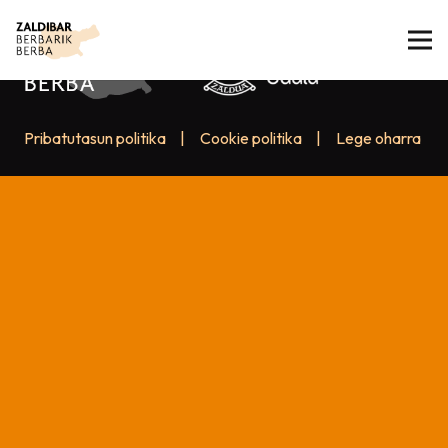
Pribatutasun politika
|
Cookie politika
|
Lege oharra