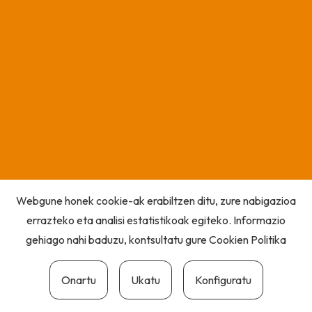
Webgune honek cookie-ak erabiltzen ditu, zure nabigazioa
errazteko eta analisi estatistikoak egiteko. Informazio
gehiago nahi baduzu, kontsultatu gure
Cookien Politika
Onartu
Ukatu
Konfiguratu