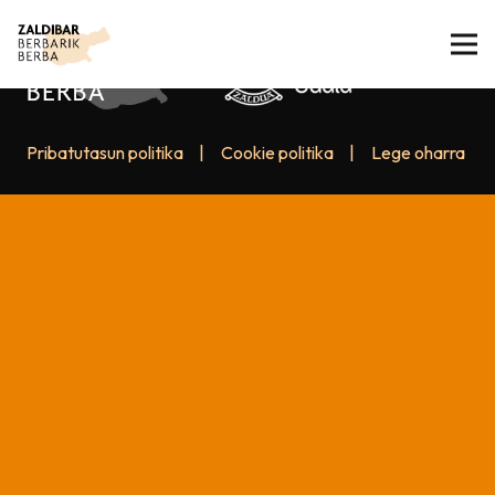
Pribatutasun politika
|
Cookie politika
|
Lege oharra