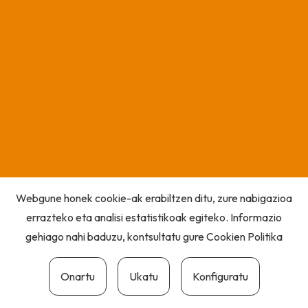
Webgune honek cookie-ak erabiltzen ditu, zure nabigazioa
errazteko eta analisi estatistikoak egiteko. Informazio
gehiago nahi baduzu, kontsultatu gure
Cookien Politika
Onartu
Ukatu
Konfiguratu