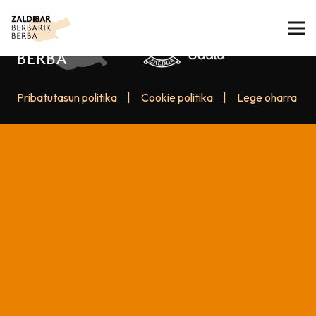
Pribatutasun politika
|
Cookie politika
|
Lege oharra