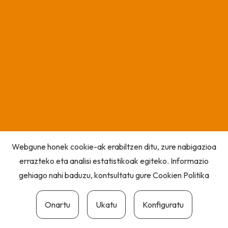
Webgune honek cookie-ak erabiltzen ditu, zure nabigazioa
errazteko eta analisi estatistikoak egiteko. Informazio
gehiago nahi baduzu, kontsultatu gure
Cookien Politika
Onartu
Ukatu
Konfiguratu