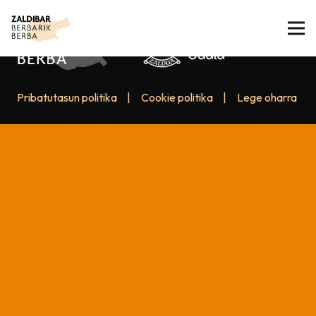
Pribatutasun politika
|
Cookie politika
|
Lege oharra