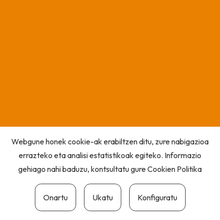
Webgune honek cookie-ak erabiltzen ditu, zure nabigazioa
errazteko eta analisi estatistikoak egiteko. Informazio
gehiago nahi baduzu, kontsultatu gure
Cookien Politika
Onartu
Ukatu
Konfiguratu