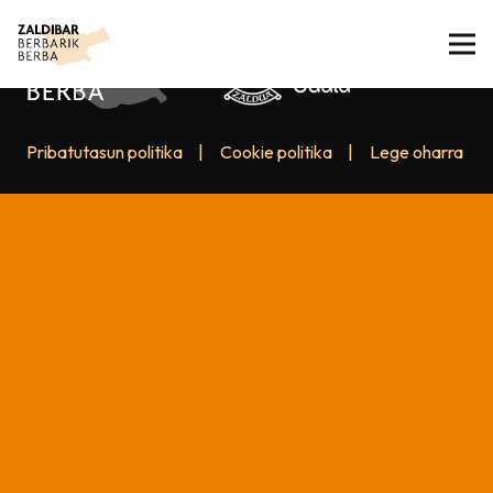
Pribatutasun politika
|
Cookie politika
|
Lege oharra