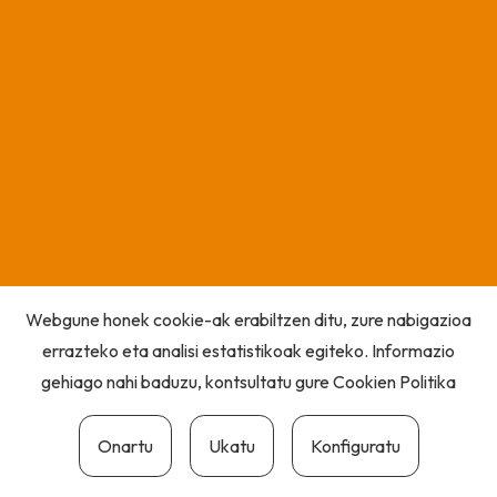
Webgune honek cookie-ak erabiltzen ditu, zure nabigazioa
errazteko eta analisi estatistikoak egiteko. Informazio
gehiago nahi baduzu, kontsultatu gure
Cookien Politika
Onartu
Ukatu
Konfiguratu