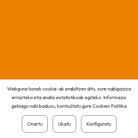
Webgune honek cookie-ak erabiltzen ditu, zure nabigazioa
errazteko eta analisi estatistikoak egiteko. Informazio
gehiago nahi baduzu, kontsultatu gure
Cookien Politika
Onartu
Ukatu
Konfiguratu