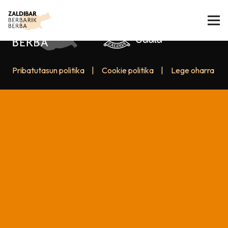
Pribatutasun politika
|
Cookie politika
|
Lege oharra