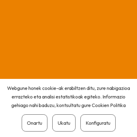
Webgune honek cookie-ak erabiltzen ditu, zure nabigazioa
errazteko eta analisi estatistikoak egiteko. Informazio
gehiago nahi baduzu, kontsultatu gure
Cookien Politika
Onartu
Ukatu
Konfiguratu