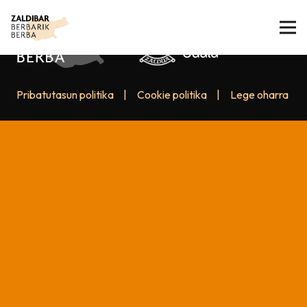
Pribatutasun politika
|
Cookie politika
|
Lege oharra