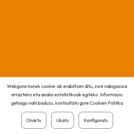
Webgune honek cookie-ak erabiltzen ditu, zure nabigazioa
errazteko eta analisi estatistikoak egiteko. Informazio
gehiago nahi baduzu, kontsultatu gure
Cookien Politika
Onartu
Ukatu
Konfiguratu