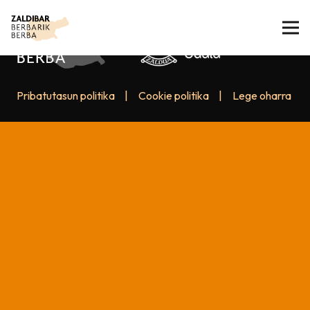
Pribatutasun politika
|
Cookie politika
|
Lege oharra