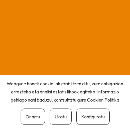
Webgune honek cookie-ak erabiltzen ditu, zure nabigazioa
errazteko eta analisi estatistikoak egiteko. Informazio
gehiago nahi baduzu, kontsultatu gure
Cookien Politika
Onartu
Ukatu
Konfiguratu