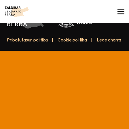
Pribatutasun politika
|
Cookie politika
|
Lege oharra