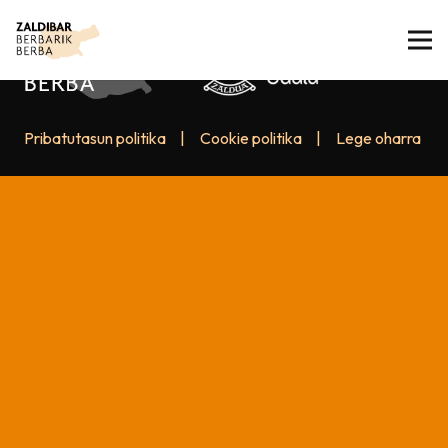
Pribatutasun politika
|
Cookie politika
|
Lege oharra