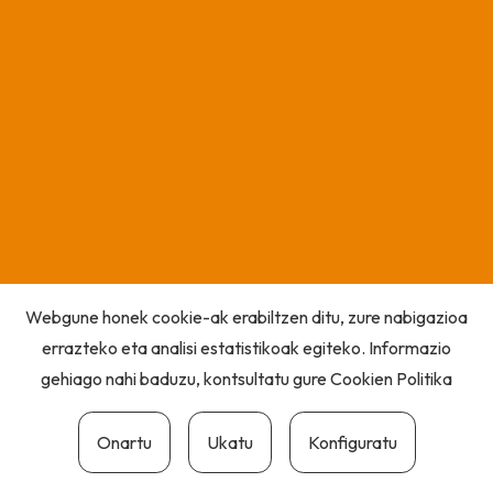
Webgune honek cookie-ak erabiltzen ditu, zure nabigazioa
errazteko eta analisi estatistikoak egiteko. Informazio
gehiago nahi baduzu, kontsultatu gure
Cookien Politika
Onartu
Ukatu
Konfiguratu