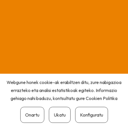
Webgune honek cookie-ak erabiltzen ditu, zure nabigazioa
errazteko eta analisi estatistikoak egiteko. Informazio
gehiago nahi baduzu, kontsultatu gure
Cookien Politika
Onartu
Ukatu
Konfiguratu