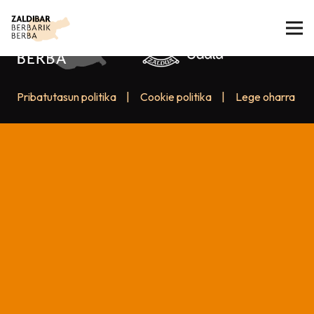
Pribatutasun politika
|
Cookie politika
|
Lege oharra