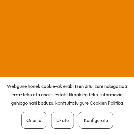
Webgune honek cookie-ak erabiltzen ditu, zure nabigazioa
errazteko eta analisi estatistikoak egiteko. Informazio
gehiago nahi baduzu, kontsultatu gure
Cookien Politika
Onartu
Ukatu
Konfiguratu