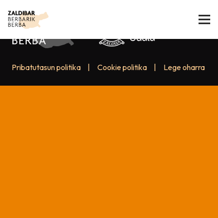
Pribatutasun politika
|
Cookie politika
|
Lege oharra