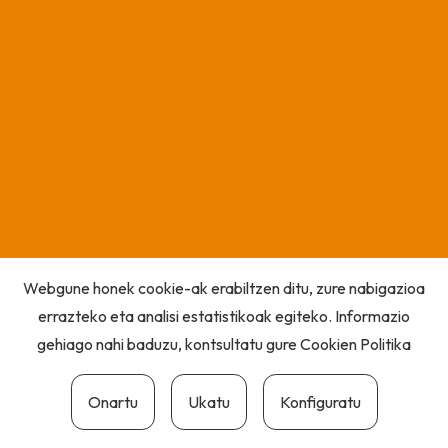
Webgune honek cookie-ak erabiltzen ditu, zure nabigazioa
errazteko eta analisi estatistikoak egiteko. Informazio
gehiago nahi baduzu, kontsultatu gure
Cookien Politika
Onartu
Ukatu
Konfiguratu