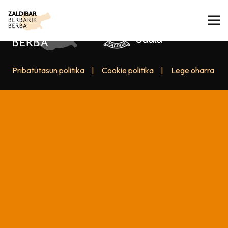
Pribatutasun politika
|
Cookie politika
|
Lege oharra