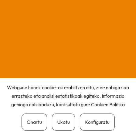
Webgune honek cookie-ak erabiltzen ditu, zure nabigazioa
errazteko eta analisi estatistikoak egiteko. Informazio
gehiago nahi baduzu, kontsultatu gure
Cookien Politika
Onartu
Ukatu
Konfiguratu