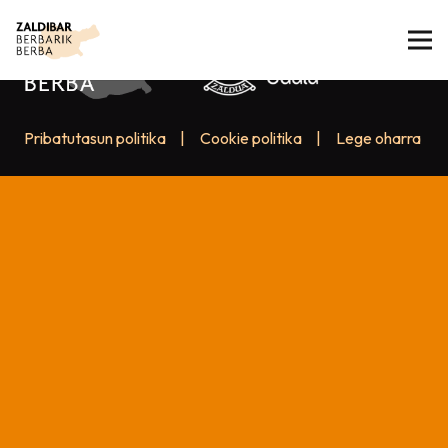
Pribatutasun politika
|
Cookie politika
|
Lege oharra