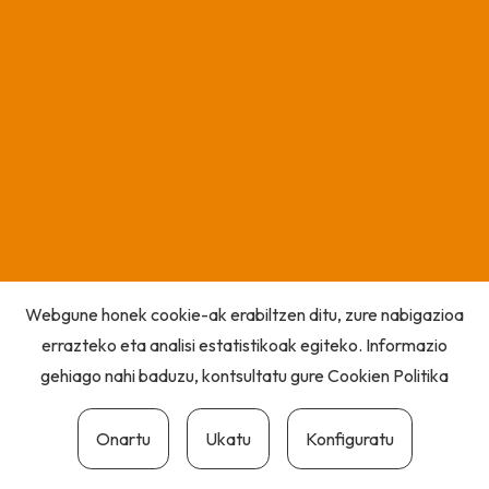
Webgune honek cookie-ak erabiltzen ditu, zure nabigazioa
errazteko eta analisi estatistikoak egiteko. Informazio
gehiago nahi baduzu, kontsultatu gure
Cookien Politika
Onartu
Ukatu
Konfiguratu