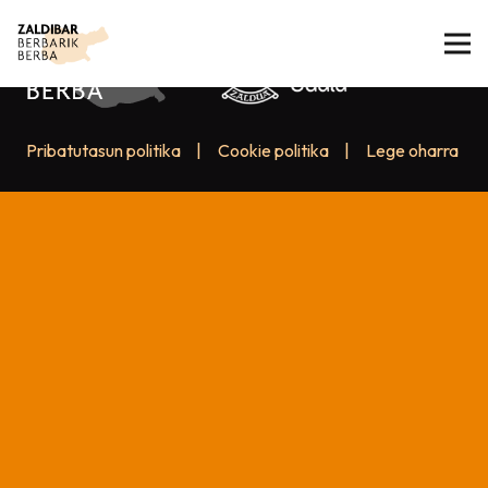
Pribatutasun politika
|
Cookie politika
|
Lege oharra