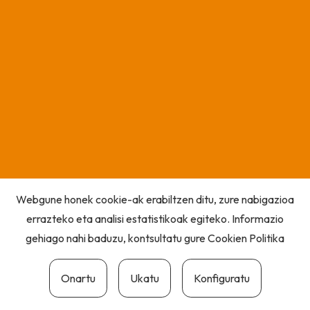
Webgune honek cookie-ak erabiltzen ditu, zure nabigazioa
errazteko eta analisi estatistikoak egiteko. Informazio
gehiago nahi baduzu, kontsultatu gure
Cookien Politika
Onartu
Ukatu
Konfiguratu