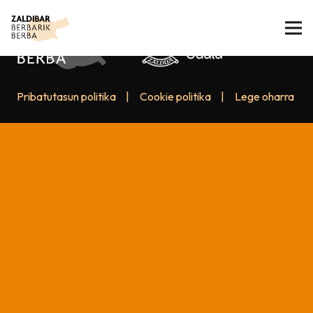
Pribatutasun politika
|
Cookie politika
|
Lege oharra