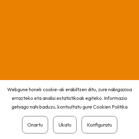
Webgune honek cookie-ak erabiltzen ditu, zure nabigazioa
errazteko eta analisi estatistikoak egiteko. Informazio
gehiago nahi baduzu, kontsultatu gure
Cookien Politika
Onartu
Ukatu
Konfiguratu