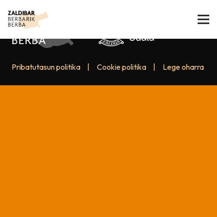
Pribatutasun politika
|
Cookie politika
|
Lege oharra