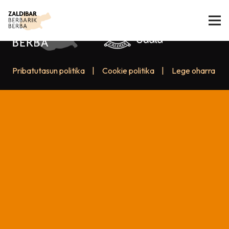
Pribatutasun politika
|
Cookie politika
|
Lege oharra