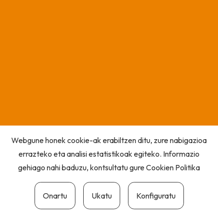
Webgune honek cookie-ak erabiltzen ditu, zure nabigazioa
errazteko eta analisi estatistikoak egiteko. Informazio
gehiago nahi baduzu, kontsultatu gure
Cookien Politika
Onartu
Ukatu
Konfiguratu