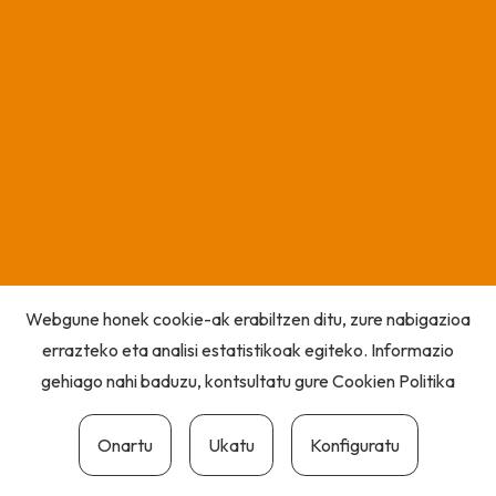
Webgune honek cookie-ak erabiltzen ditu, zure nabigazioa
errazteko eta analisi estatistikoak egiteko. Informazio
gehiago nahi baduzu, kontsultatu gure
Cookien Politika
Onartu
Ukatu
Konfiguratu