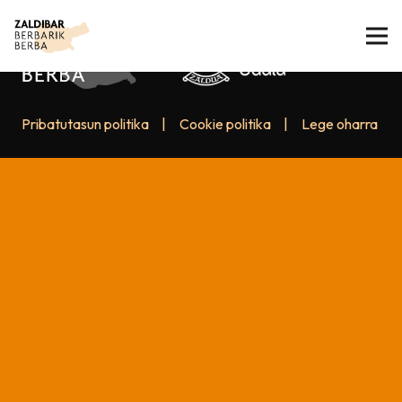
Pribatutasun politika
|
Cookie politika
|
Lege oharra