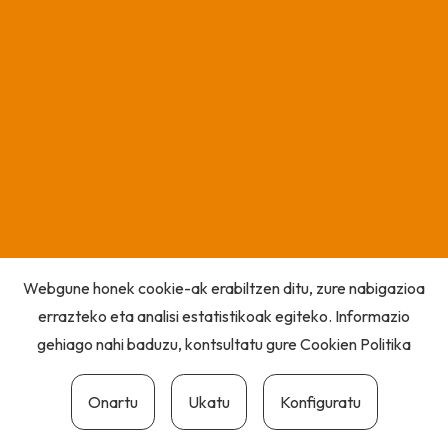
Webgune honek cookie-ak erabiltzen ditu, zure nabigazioa
errazteko eta analisi estatistikoak egiteko. Informazio
gehiago nahi baduzu, kontsultatu gure
Cookien Politika
Onartu
Ukatu
Konfiguratu