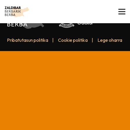
Pribatutasun politika
|
Cookie politika
|
Lege oharra