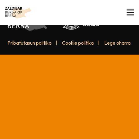
Pribatutasun politika
|
Cookie politika
|
Lege oharra