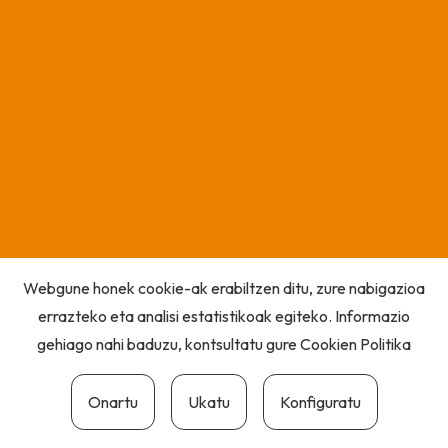
Webgune honek cookie-ak erabiltzen ditu, zure nabigazioa
errazteko eta analisi estatistikoak egiteko. Informazio
gehiago nahi baduzu, kontsultatu gure
Cookien Politika
Onartu
Ukatu
Konfiguratu