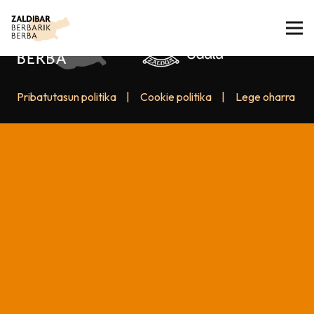
Pribatutasun politika
|
Cookie politika
|
Lege oharra