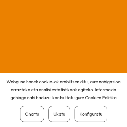
Webgune honek cookie-ak erabiltzen ditu, zure nabigazioa
errazteko eta analisi estatistikoak egiteko. Informazio
gehiago nahi baduzu, kontsultatu gure
Cookien Politika
Onartu
Ukatu
Konfiguratu