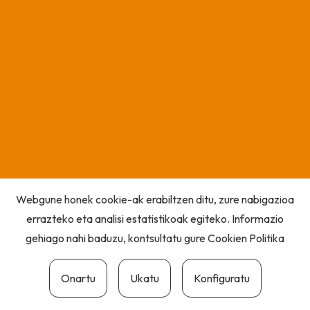
Webgune honek cookie-ak erabiltzen ditu, zure nabigazioa
errazteko eta analisi estatistikoak egiteko. Informazio
gehiago nahi baduzu, kontsultatu gure
Cookien Politika
Onartu
Ukatu
Konfiguratu