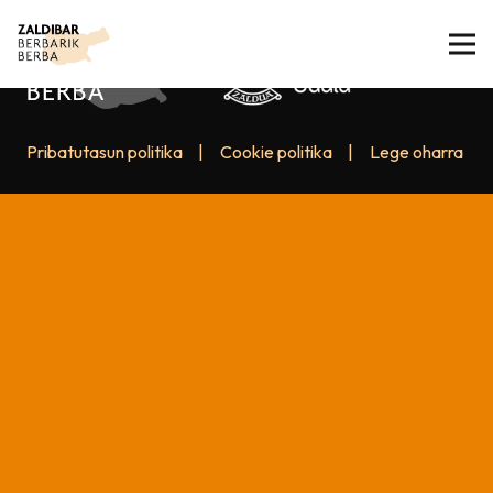
Pribatutasun politika
|
Cookie politika
|
Lege oharra