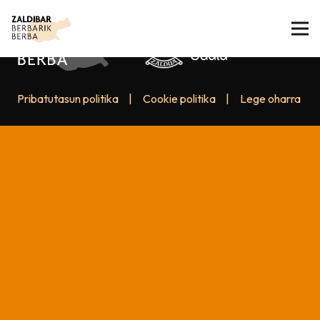
Pribatutasun politika
|
Cookie politika
|
Lege oharra