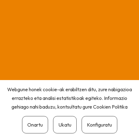
Webgune honek cookie-ak erabiltzen ditu, zure nabigazioa
errazteko eta analisi estatistikoak egiteko. Informazio
gehiago nahi baduzu, kontsultatu gure
Cookien Politika
Onartu
Ukatu
Konfiguratu