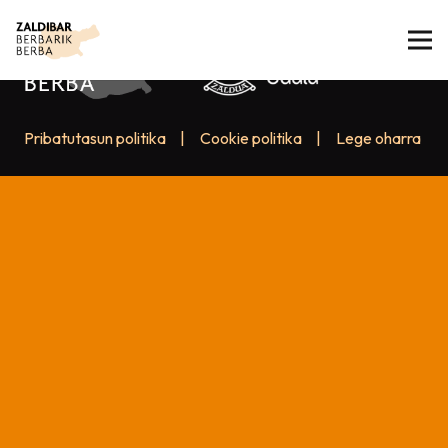
Pribatutasun politika
|
Cookie politika
|
Lege oharra