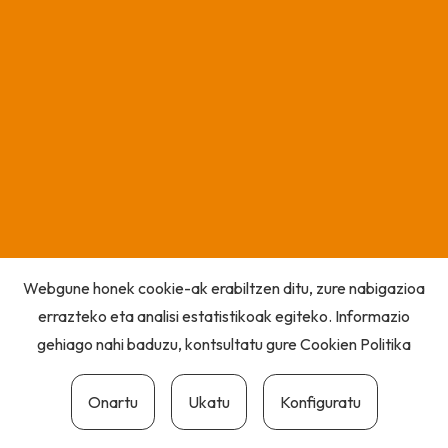
Webgune honek cookie-ak erabiltzen ditu, zure nabigazioa
errazteko eta analisi estatistikoak egiteko. Informazio
gehiago nahi baduzu, kontsultatu gure
Cookien Politika
Onartu
Ukatu
Konfiguratu