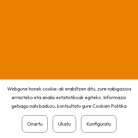
Webgune honek cookie-ak erabiltzen ditu, zure nabigazioa
errazteko eta analisi estatistikoak egiteko. Informazio
gehiago nahi baduzu, kontsultatu gure
Cookien Politika
Onartu
Ukatu
Konfiguratu