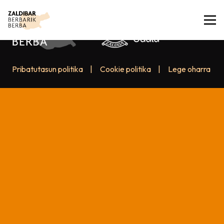
Pribatutasun politika
|
Cookie politika
|
Lege oharra