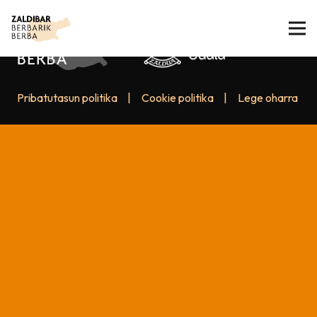
Pribatutasun politika
|
Cookie politika
|
Lege oharra