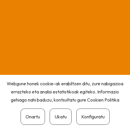
Webgune honek cookie-ak erabiltzen ditu, zure nabigazioa
errazteko eta analisi estatistikoak egiteko. Informazio
gehiago nahi baduzu, kontsultatu gure
Cookien Politika
Onartu
Ukatu
Konfiguratu