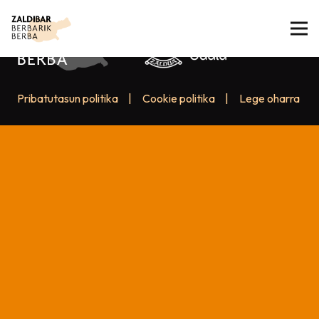
Pribatutasun politika
|
Cookie politika
|
Lege oharra