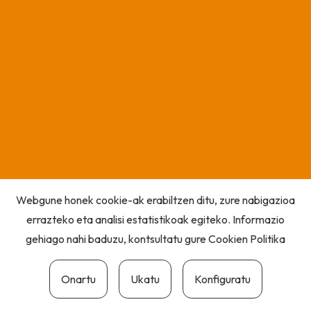
Webgune honek cookie-ak erabiltzen ditu, zure nabigazioa
errazteko eta analisi estatistikoak egiteko. Informazio
gehiago nahi baduzu, kontsultatu gure
Cookien Politika
Onartu
Ukatu
Konfiguratu