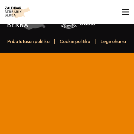
Pribatutasun politika
|
Cookie politika
|
Lege oharra