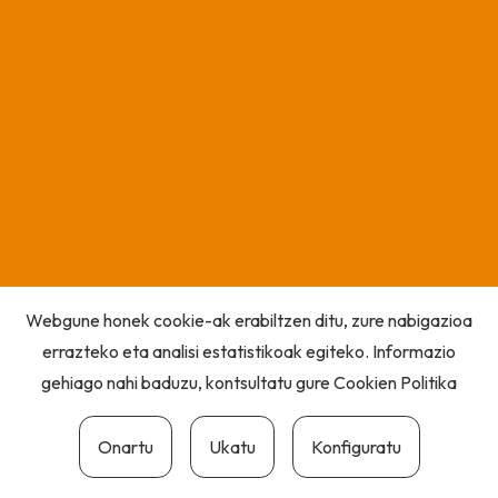
Webgune honek cookie-ak erabiltzen ditu, zure nabigazioa
errazteko eta analisi estatistikoak egiteko. Informazio
gehiago nahi baduzu, kontsultatu gure
Cookien Politika
Onartu
Ukatu
Konfiguratu