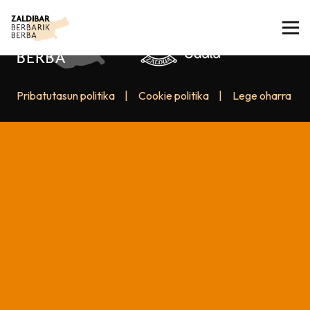
Pribatutasun politika
|
Cookie politika
|
Lege oharra