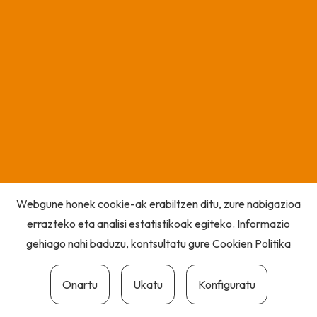
Webgune honek cookie-ak erabiltzen ditu, zure nabigazioa
errazteko eta analisi estatistikoak egiteko. Informazio
gehiago nahi baduzu, kontsultatu gure
Cookien Politika
Onartu
Ukatu
Konfiguratu