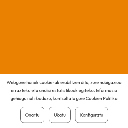
Webgune honek cookie-ak erabiltzen ditu, zure nabigazioa
errazteko eta analisi estatistikoak egiteko. Informazio
gehiago nahi baduzu, kontsultatu gure
Cookien Politika
Onartu
Ukatu
Konfiguratu