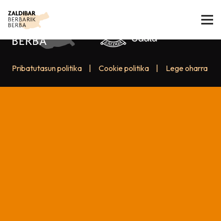
Pribatutasun politika
|
Cookie politika
|
Lege oharra