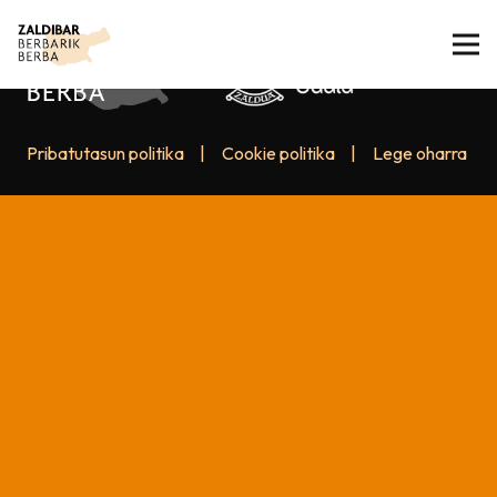
Pribatutasun politika
|
Cookie politika
|
Lege oharra