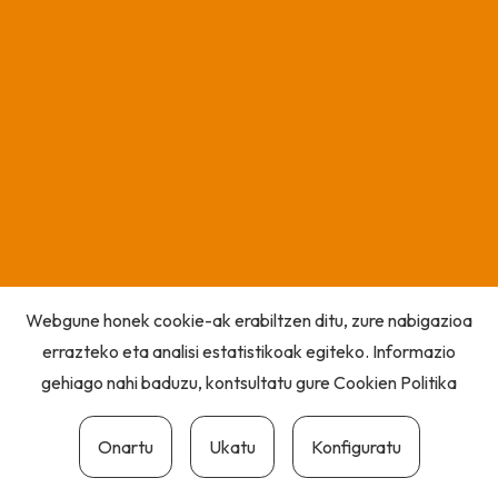
Webgune honek cookie-ak erabiltzen ditu, zure nabigazioa
errazteko eta analisi estatistikoak egiteko. Informazio
gehiago nahi baduzu, kontsultatu gure
Cookien Politika
Onartu
Ukatu
Konfiguratu