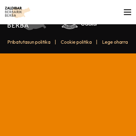
Pribatutasun politika
|
Cookie politika
|
Lege oharra