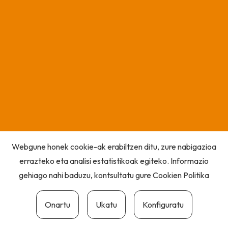
Webgune honek cookie-ak erabiltzen ditu, zure nabigazioa
errazteko eta analisi estatistikoak egiteko. Informazio
gehiago nahi baduzu, kontsultatu gure
Cookien Politika
Onartu
Ukatu
Konfiguratu