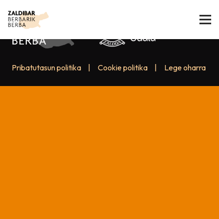
Pribatutasun politika
|
Cookie politika
|
Lege oharra