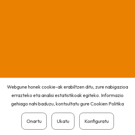
Webgune honek cookie-ak erabiltzen ditu, zure nabigazioa
errazteko eta analisi estatistikoak egiteko. Informazio
gehiago nahi baduzu, kontsultatu gure
Cookien Politika
Onartu
Ukatu
Konfiguratu