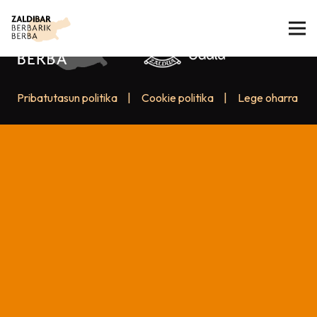
Pribatutasun politika
|
Cookie politika
|
Lege oharra