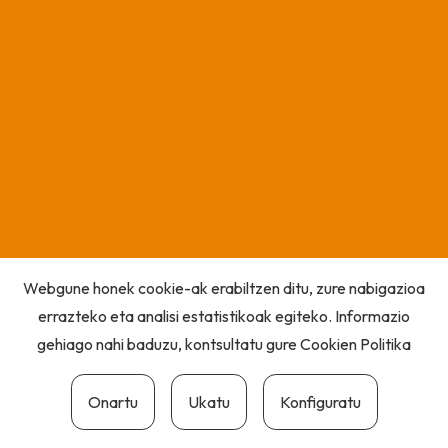
Webgune honek cookie-ak erabiltzen ditu, zure nabigazioa
errazteko eta analisi estatistikoak egiteko. Informazio
gehiago nahi baduzu, kontsultatu gure
Cookien Politika
Onartu
Ukatu
Konfiguratu