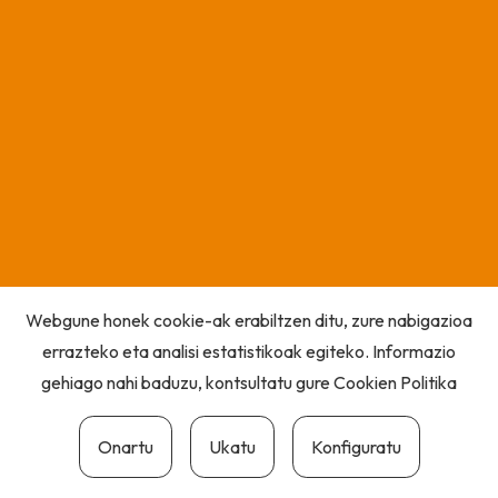
Webgune honek cookie-ak erabiltzen ditu, zure nabigazioa
errazteko eta analisi estatistikoak egiteko. Informazio
gehiago nahi baduzu, kontsultatu gure
Cookien Politika
Onartu
Ukatu
Konfiguratu