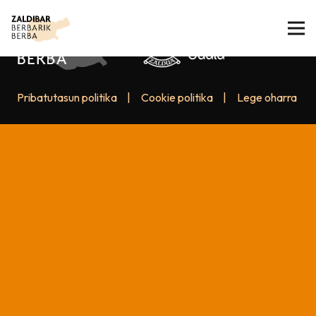
Pribatutasun politika
|
Cookie politika
|
Lege oharra