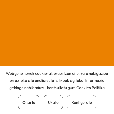
Webgune honek cookie-ak erabiltzen ditu, zure nabigazioa
errazteko eta analisi estatistikoak egiteko. Informazio
gehiago nahi baduzu, kontsultatu gure
Cookien Politika
Onartu
Ukatu
Konfiguratu