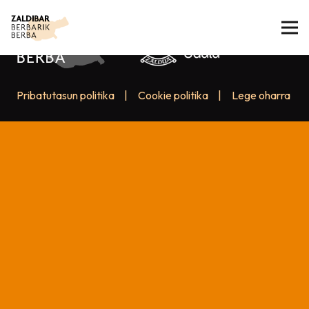
Pribatutasun politika
|
Cookie politika
|
Lege oharra