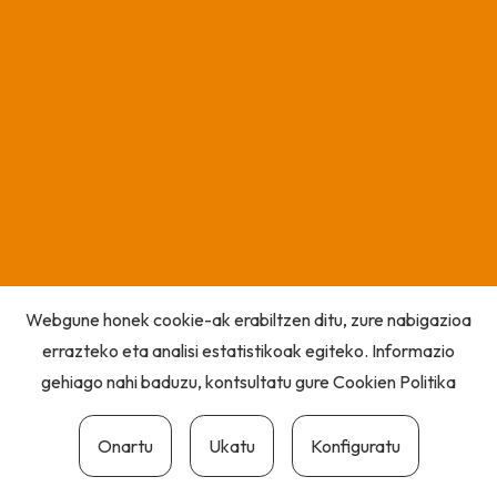
Webgune honek cookie-ak erabiltzen ditu, zure nabigazioa
errazteko eta analisi estatistikoak egiteko. Informazio
gehiago nahi baduzu, kontsultatu gure
Cookien Politika
Onartu
Ukatu
Konfiguratu