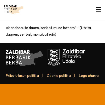
Abandonaute dauen, ser bat, muna bat ero” – (Utzita
dagoen, zer bat, muna bat edo)
Pribatutasun politika
|
Cookie politika
|
Lege oharra