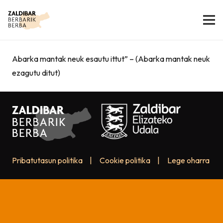
Abarka mantak neuk esautu ittut” – (Abarka mantak neuk
ezagutu ditut)
Pribatutasun politika
|
Cookie politika
|
Lege oharra