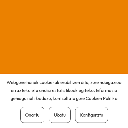
Webgune honek cookie-ak erabiltzen ditu, zure nabigazioa
errazteko eta analisi estatistikoak egiteko. Informazio
gehiago nahi baduzu, kontsultatu gure
Cookien Politika
Onartu
Ukatu
Konfiguratu