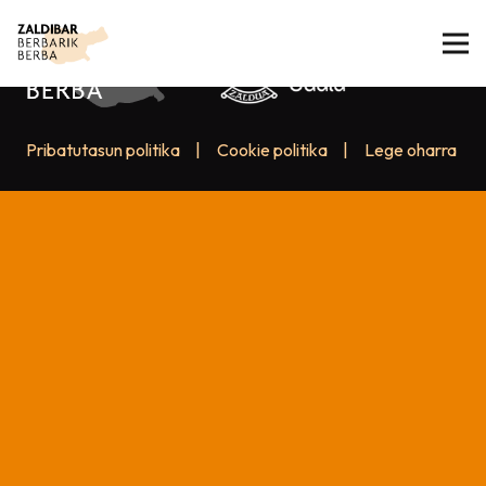
Pribatutasun politika
|
Cookie politika
|
Lege oharra