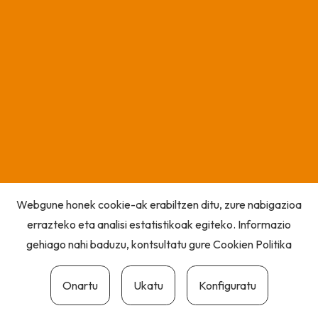
Webgune honek cookie-ak erabiltzen ditu, zure nabigazioa
errazteko eta analisi estatistikoak egiteko. Informazio
gehiago nahi baduzu, kontsultatu gure
Cookien Politika
Onartu
Ukatu
Konfiguratu