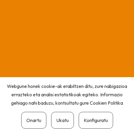
Webgune honek cookie-ak erabiltzen ditu, zure nabigazioa
errazteko eta analisi estatistikoak egiteko. Informazio
gehiago nahi baduzu, kontsultatu gure
Cookien Politika
Onartu
Ukatu
Konfiguratu